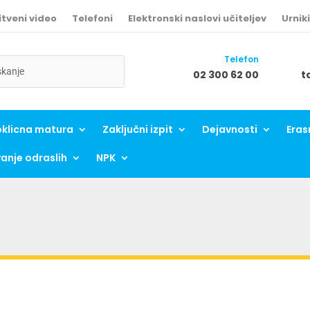
tveni video
Telefoni
Elektronski naslovi učiteljev
Urniki
Telefon
arch
arch
:
...
02 300 62 00
t
klicna matura
Zaključni izpit
Dejavnosti
Era
anje odraslih
NPK