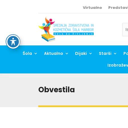
Skoči
na
Virtualno
Predstavi
vsebino
Se
Se
for
for
Šola
Aktualno
Dijaki
Starši
Po
Izobražev
Obvestila