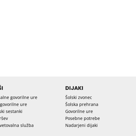
I
DIJAKI
ualne govorilne ure
Šolski zvonec
govorilne ure
Šolska prehrana
ski sestanki
Govorilne ure
ršev
Posebne potrebe
svetovalna služba
Nadarjeni dijaki