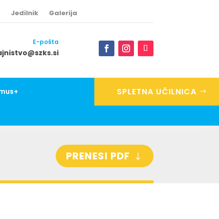
Jedilnik
Galerija
E-pošta
ajnistvo@szks.si
Facebook
Instagram
Follow
SPLETNA UČILNICA
smus+
PRENESI PDF