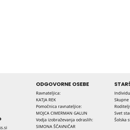
ODGOVORNE OSEBE
STARŠ
Ravnateljica:
Individ
KATJA REK
Skupne 
Pomočnica ravnateljice:
Roditelj
MOJCA CIMERMAN GALUN
Svet sta
o
Vodja izobraževanja odraslih:
Šolska 
SIMONA ŠČAVNIČAR
s.si