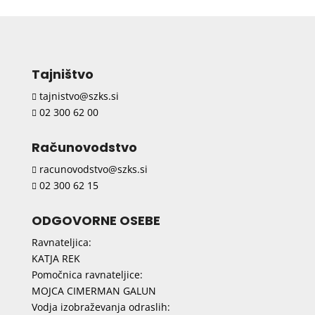
Tajništvo
tajnistvo@szks.si

02 300 62 00

Računovodstvo
racunovodstvo@szks.si

02 300 62 15

ODGOVORNE OSEBE
Ravnateljica:
KATJA REK
Pomočnica ravnateljice:
MOJCA CIMERMAN GALUN
Vodja izobraževanja odraslih: