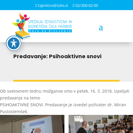
Skoči
tajnistvo@szks.si
02/300-62-00


na
vsebino
Predavanje: Psihoaktivne snovi
Ob svetovnem tednu možganov smo v petek, 16. 3. 2018, izpeljali
predavanje na temo
PSIHOAKTIVNE SNOVI. Predavanje je izvedel psihiater dr. Miran
Pustoslemšek.