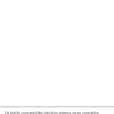
Za boljšo uporabniško izkušnjo spletna stran uporablja